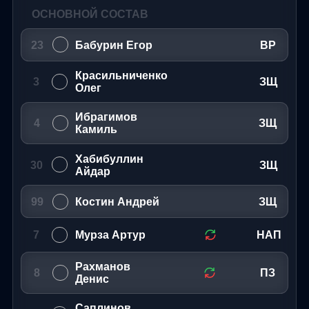
ОСНОВНОЙ СОСТАВ
23
Бабурин Егор
ВР
Красильниченко
3
ЗЩ
Олег
Ибрагимов
4
ЗЩ
Камиль
Хабибуллин
30
ЗЩ
Айдар
99
Костин Андрей
ЗЩ
7
Мурза Артур
НАП
Рахманов
8
ПЗ
Денис
Саплинов