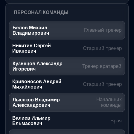
ПЕРСОНАЛ КОМАНДЫ
Белов Михаил
Главный тренер
Владимирович
Никитин Сергей
Старший тренер
Иванович
Кузнецов Александр
Тренер вратарей
Игоревич
Кривоносов Андрей
Старший тренер
Михайлович
Начальник
Лысяков Владимир
команды
Александрович
Валиев Ильмир
Врач
Ельмасович