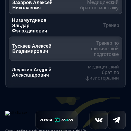
Медицинский
Захаров Алексей
брат по массажу
Николаевич
Низамутдинов
Тренер
Эльдар
Фэлэхдинович
Тренер по
Тускаев Алексей
физической
Владимирович
подготовке
медицинский
Леушкин Андрей
брат по
Александрович
физиотерапии