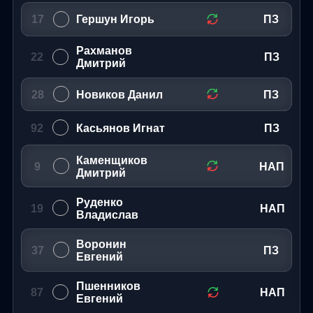
17
Гершун Игорь
ПЗ
Рахманов
22
ПЗ
Дмитрий
28
Новиков Данил
ПЗ
92
Касьянов Игнат
ПЗ
Каменщиков
9
НАП
Дмитрий
Руденко
19
НАП
Владислав
Воронин
37
ПЗ
Евгений
Пшенников
87
НАП
Евгений