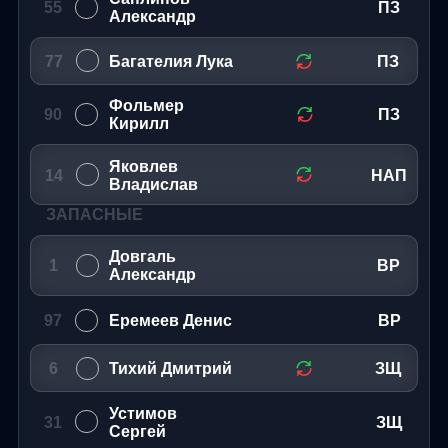
55
ПЗ
Александр
77
Багателия Лука
ПЗ
Фольмер
90
ПЗ
Кирилл
Яковлев
14
НАП
Владислав
ЗАПАСНЫЕ
Довгаль
1
ВР
Александр
97
Еремеев Денис
ВР
6
Тихий Дмитрий
ЗЩ
Устимов
31
ЗЩ
Сергей