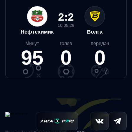
2:2
10.05.26
Нефтехимик
Волга
Минут
голов
передач
95
0
0