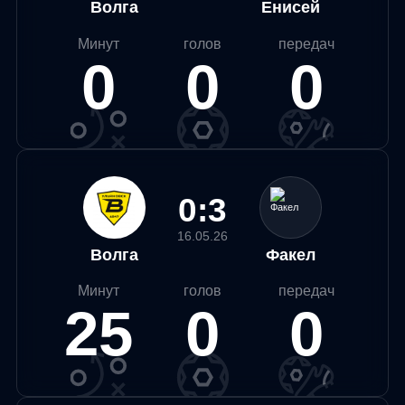
Волга
Енисей
Минут
голов
передач
0
0
0
0:3
16.05.26
Волга
Факел
Минут
голов
передач
25
0
0