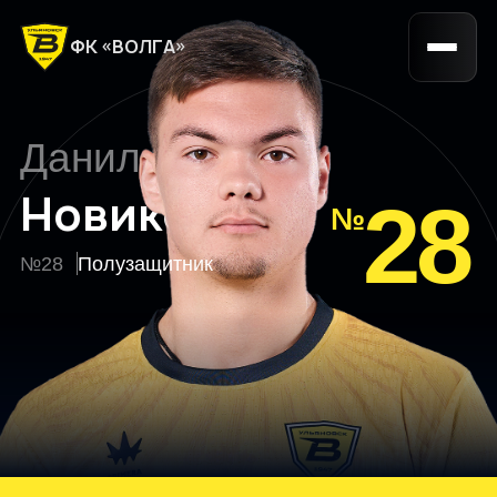
ФК «ВОЛГА»
Данил
Новиков
28
№28
Полузащитник