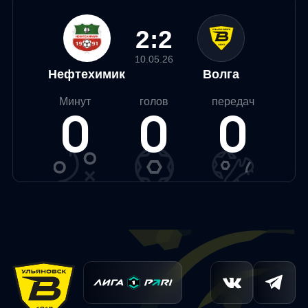
2:2
10.05.26
Нефтехимик
Волга
Минут
голов
передач
0
0
0