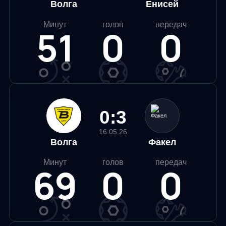
Волга
Енисей
Минут
голов
передач
51
0
0
0:3
16.05.26
Волга
Факел
Минут
голов
передач
69
0
0