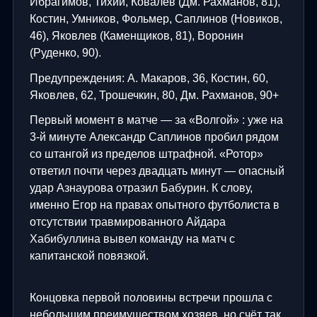
Ибрагимов, Тихий, Ковалёв (Дм. Рахманов, 81),
Костин, Умников, Фольмер, Саплинов (Новиков,
46), Яковлев (Каменщиков, 81), Воронин
(Руденко, 90).
Предупреждения: А. Макаров, 36, Костин, 60,
Яковлев, 62, Трошечкин, 80, Дм. Рахманов, 90+
Первый момент в матче — за «Волгой» : уже на
3-й минуте Александр Саплинов пробил рядом
со штангой из пределов штрафной. «Ротор»
ответил почти через двадцать минут — опасный
удар Азнаурова отразил Бабурин. К слову,
именно Егор на правах опытного футболиста в
отсутствии травмированного Айдара
Хабибуллина вывел команду на матч с
капитанской повязкой.
Концовка первой половины встречи прошла с
небольшим преимуществом хозяев, но счёт так