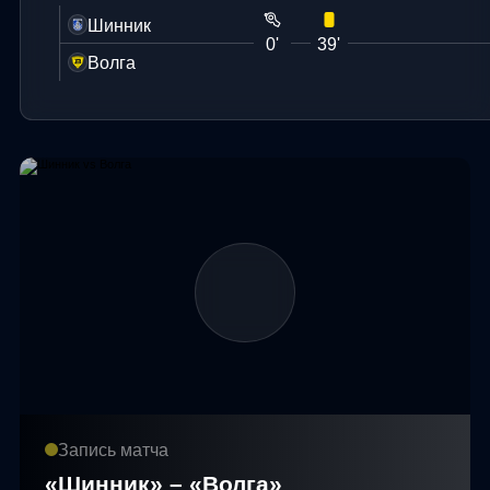
Шинник
0'
39'
Волга
Запись матча
«Шинник» – «Волга»