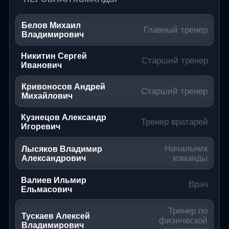
Белов Михаил
Главный тренер
Владимирович
Никитин Сергей
Старший тренер
Иванович
Кривоносов Андрей
Старший тренер
Михайлович
Кузнецов Александр
Тренер вратарей
Игоревич
Начальник
Лысяков Владимир
команды
Александрович
Валиев Ильмир
Врач
Ельмасович
Тренер по
Тускаев Алексей
физической
Владимирович