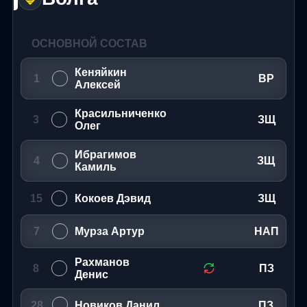
ОСНОВНОЙ СОСТАВ
Кеняйкин
1
ВР
Алексей
Красильниченко
3
ЗЩ
Олег
Ибрагимов
4
ЗЩ
Камиль
15
Кокоев Дэвид
ЗЩ
7
Мурза Артур
НАП
Рахманов
8
ПЗ
Денис
28
Новиков Данил
ПЗ