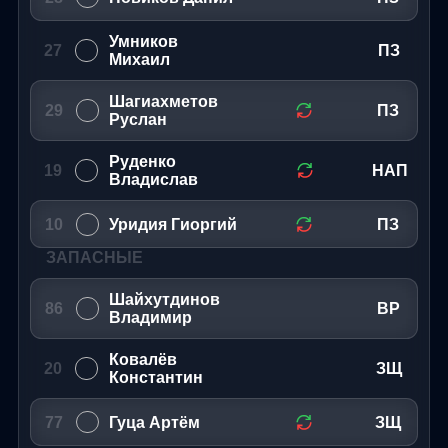
Умников
27
ПЗ
Михаил
Шагиахметов
29
ПЗ
Руслан
Руденко
19
НАП
Владислав
10
Уридия Гиоргий
ПЗ
ЗАПАСНЫЕ
Шайхутдинов
86
ВР
Владимир
Ковалёв
20
ЗЩ
Константин
77
Гуца Артём
ЗЩ