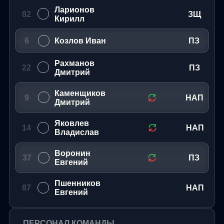
Ларионов
82
ЗЩ
Кирилл
6
Козлов Иван
ПЗ
Рахманов
22
ПЗ
Дмитрий
Каменщиков
9
НАП
Дмитрий
Яковлев
14
НАП
Владислав
Воронин
37
ПЗ
Евгений
Пшенников
87
НАП
Евгений
ПЕРСОНАЛ КОМАНДЫ