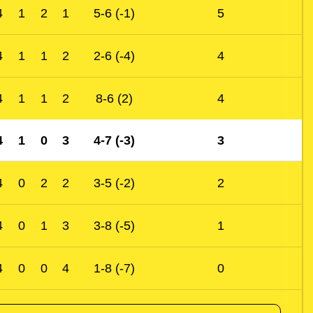
4
1
2
1
5-6 (-1)
5
4
1
1
2
2-6 (-4)
4
4
1
1
2
8-6 (2)
4
4
1
0
3
4-7 (-3)
3
4
0
2
2
3-5 (-2)
2
4
0
1
3
3-8 (-5)
1
4
0
0
4
1-8 (-7)
0