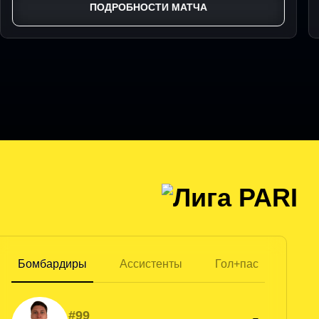
ПОДРОБНОСТИ МАТЧА
Бомбардиры
Ассистенты
Гол+пас
#99