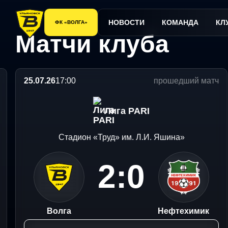
"Волга" одержала перв
"Волга" уступила дома
Андрей Никитин: В это
Официальные
Официальные
сайт
сайт
НОВОСТИ
КОМАНДА
КЛ
ФК «ВОЛГА»
ФК
ФК
Матчи клуба
Волга
Волга
Ульяновск
Ульяновск
25.07.26
17:00
прошедший матч
Лига PARI
Стадион «Труд» им. Л.И. Яшина»
2:0
Волга
Нефтехимик