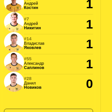
1
Андрей
Костин
#7
1
Андрей
Никитин
#14
1
Владислав
Яковлев
#55
1
Александр
Саплинов
#28
0
Данил
Новиков