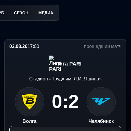
ую победу в сезоне
 "Челябинску"
й Лиге бояться некого
УБ
СЕЗОН
МЕДИА
02.08.26
17:00
прошедший матч
Лига PARI
Стадион «Труд» им. Л.И. Яшина»
0:2
Волга
Челябинск